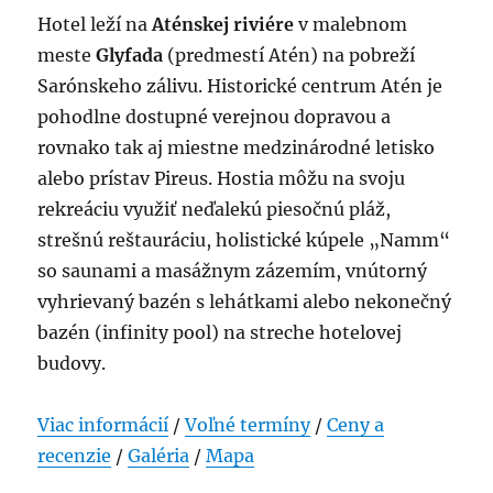
Hotel leží na
Aténskej riviére
v malebnom
meste
Glyfada
(predmestí Atén) na pobreží
Sarónskeho zálivu. Historické centrum Atén je
pohodlne dostupné verejnou dopravou a
rovnako tak aj miestne medzinárodné letisko
alebo prístav Pireus. Hostia môžu na svoju
rekreáciu využiť neďalekú piesočnú pláž,
strešnú reštauráciu, holistické kúpele „Namm“
so saunami a masážnym zázemím, vnútorný
vyhrievaný bazén s lehátkami alebo nekonečný
bazén (infinity pool) na streche hotelovej
budovy.
Viac informácií
/
Voľné termíny
/
Ceny a
recenzie
/
Galéria
/
Mapa