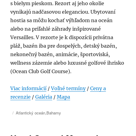
s bielym pieskom. Rezort aj jeho okolie
vynikajú nadčasovou eleganciou. Ubytovaní
hostia sa môžu kochať výhľadom na oceán
alebo na priľahlé záhrady inšpirované
Versailles. V rezorte je k dispozícii privátna
pláž, bazén iba pre dospelých, detský bazén,
nekonečný bazén, animácie, športoviská,
wellness zázemie alebo luxusné golfové ihrisko
(Ocean Club Golf Course).
Viac informácií
/
Voľné termíny
/
Ceny a
recenzie
/
Galéria
/
Mapa
Publikované
Kategórie
Atlantický oceán
,
Bahamy