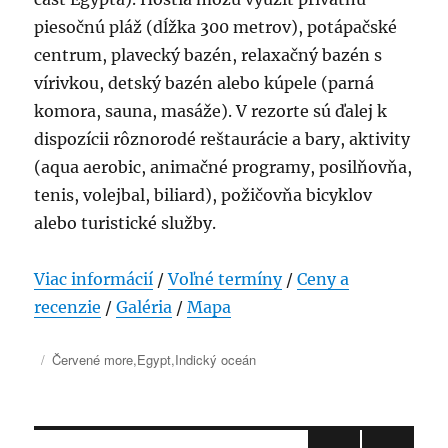
piesočnú pláž (dĺžka 300 metrov), potápačské
centrum, plavecký bazén, relaxačný bazén s
vírivkou, detský bazén alebo kúpele (parná
komora, sauna, masáže). V rezorte sú ďalej k
dispozícii rôznorodé reštaurácie a bary, aktivity
(aqua aerobic, animačné programy, posilňovňa,
tenis, volejbal, biliard), požičovňa bicyklov
alebo turistické služby.
Viac informácií
/
Voľné termíny
/
Ceny a
recenzie
/
Galéria
/
Mapa
Publikované
Kategórie
Červené more
,
Egypt
,
Indický oceán