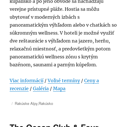
kúpalisko a po jeho obvode sa nachádzajú
verejne prístupné pláže. Hostia sa môžu
ubytovať v moderných izbách s
panoramatickým výhľadom alebo v chatkách so
súkromným wellness. V hoteli je možné využiť
dve reštaurácie s výhľadom na jazero, herňu,
relaxačnú miestnosť, a predovšetkým potom
panoramatickú wellness zónu s krytým
bazénom, saunami a parným kúpeľom.
Viac informácií
/
Voľné termíny
/
Ceny a
recenzie
/
Galéria
/
Mapa
Publikované
Kategórie
Rakúske Alpy
,
Rakúsko