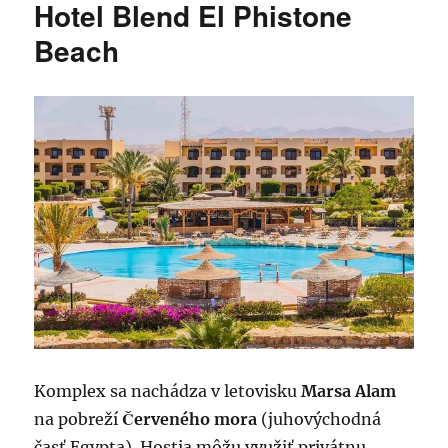
Hotel Blend El Phistone
Beach
Komplex sa nachádza v letovisku
Marsa Alam
na pobreží
Červeného mora
(juhovýchodná
časť Egypta). Hostia môžu využiť privátnu