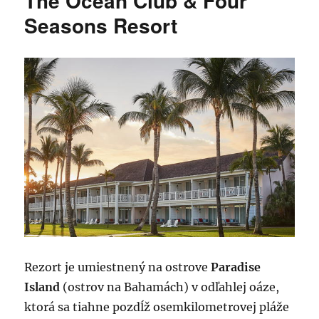
The Ocean Club & Four
Seasons Resort
Rezort je umiestnený na ostrove
Paradise
Island
(ostrov na Bahamách) v odľahlej oáze,
ktorá sa tiahne pozdĺž osemkilometrovej pláže