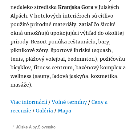
neďaleko strediska
Kranjska Gora
v Julských
Alpách. V hotelových interiéroch sú citlivo
použité prírodné materiály, zatiaľ čo široké
okná umožňujú upokojujúci výhľad do okolitej
prírody. Rezort ponúka reštauráciu, bary,
piknikové zóny, športové ihriská (squash,
tenis, plážový volejbal, bedminton), požičovňu
bicyklov, fitness centrum, bazénový komplex a
wellness (sauny, ľadová jaskyňa, kozmetika,
masáže).
Viac informácií
/
Voľné termíny
/
Ceny a
recenzie
/
Galéria
/
Mapa
Publikované
Kategórie
Júlske Alpy
,
Slovinsko