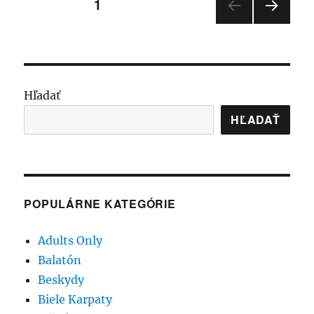
Stránkovanie
STRÁNKA
1
NASL
príspevkov
EDUJ
ÚCA
STRÁ
NKA
Hľadať
HĽADAŤ
POPULÁRNE KATEGÓRIE
Adults Only
Balatón
Beskydy
Biele Karpaty