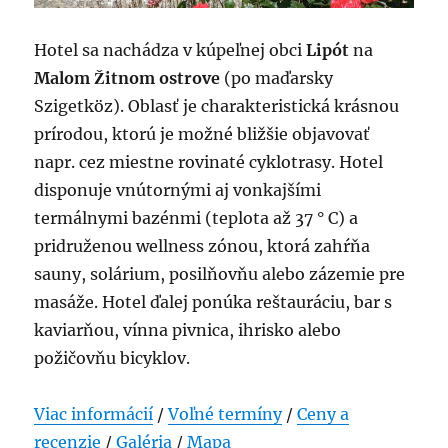
Hotel sa nachádza v kúpeľnej obci
Lipót
na
Malom Žitnom ostrove
(po maďarsky
Szigetköz). Oblasť je charakteristická krásnou
prírodou, ktorú je možné bližšie objavovať
napr. cez miestne rovinaté cyklotrasy. Hotel
disponuje vnútornými aj vonkajšími
termálnymi bazénmi (teplota až 37 ° C) a
pridruženou wellness zónou, ktorá zahŕňa
sauny, solárium, posilňovňu alebo zázemie pre
masáže. Hotel ďalej ponúka reštauráciu, bar s
kaviarňou, vínna pivnica, ihrisko alebo
požičovňu bicyklov.
Viac informácií
/
Voľné termíny
/
Ceny a
recenzie
/
Galéria
/
Mapa