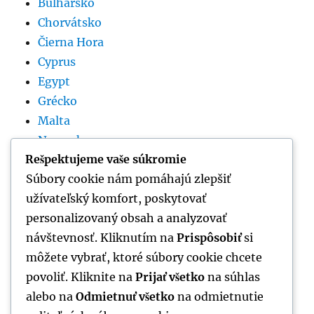
Bulharsko
Chorvátsko
Čierna Hora
Cyprus
Egypt
Grécko
Malta
Nemecko
Rešpektujeme vaše súkromie
Rumunsko
Súbory cookie nám pomáhajú zlepšiť
Slovinsko
užívateľský komfort, poskytovať
Španielsko
personalizovaný obsah a analyzovať
Srbsko
návštevnosť. Kliknutím na
Prispôsobiť
si
Taliansko
môžete vybrať, ktoré súbory cookie chcete
Thajsko
povoliť. Kliknite na
Prijať všetko
na súhlas
Tunisko
alebo na
Odmietnuť všetko
na odmietnutie