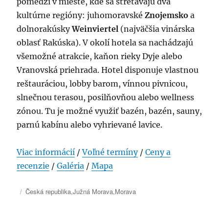
pomedzí v mieste, kde sa stretávajú dva
kultúrne regióny: juhomoravské
Znojemsko
a
dolnorakúsky
Weinviertel
(najväčšia vinárska
oblasť Rakúska). V okolí hotela sa nachádzajú
všemožné atrakcie, kaňon rieky Dyje alebo
Vranovská priehrada. Hotel disponuje vlastnou
reštauráciou, lobby barom, vínnou pivnicou,
slnečnou terasou, posilňovňou alebo wellness
zónou. Tu je možné využiť bazén, bazén, sauny,
parnú kabínu alebo vyhrievané lavice.
Viac informácií
/
Voľné termíny
/
Ceny a
recenzie
/
Galéria
/
Mapa
Publikované
Kategórie
Česká republika
,
Južná Morava
,
Morava