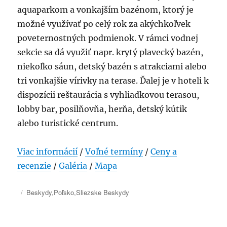
aquaparkom a vonkajším bazénom, ktorý je
možné využívať po celý rok za akýchkoľvek
poveternostných podmienok. V rámci vodnej
sekcie sa dá využiť napr. krytý plavecký bazén,
niekoľko sáun, detský bazén s atrakciami alebo
tri vonkajšie vírivky na terase. Ďalej je v hoteli k
dispozícii reštaurácia s vyhliadkovou terasou,
lobby bar, posilňovňa, herňa, detský kútik
alebo turistické centrum.
Viac informácií
/
Voľné termíny
/
Ceny a
recenzie
/
Galéria
/
Mapa
Publikované
Kategórie
Beskydy
,
Poľsko
,
Sliezske Beskydy