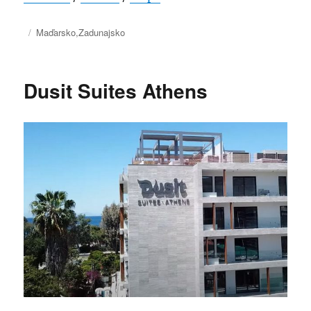
Publikované
Kategórie
Maďarsko
,
Zadunajsko
Dusit Suites Athens