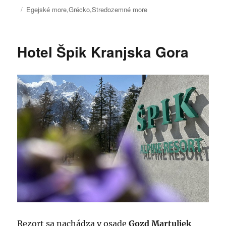
Publikované
Kategórie
Egejské more
,
Grécko
,
Stredozemné more
Hotel Špik Kranjska Gora
Rezort sa nachádza v osade
Gozd Martuljek