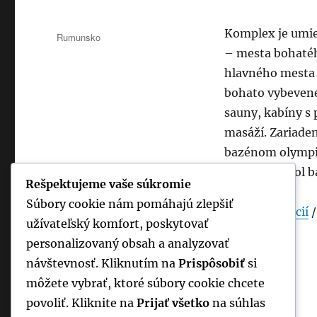
Publikované
Komplex je umi
Kategórie
Rumunsko
– mesta bohatého
hlavného mesta 
bohato vybevené
sauny, kabíny s
masáží. Zariade
bazénom olympijs
dispozícii pool b
Rešpektujeme vaše súkromie
Súbory cookie nám pomáhajú zlepšiť
Viac informácií
užívateľský komfort, poskytovať
personalizovaný obsah a analyzovať
návštevnosť. Kliknutím na
Prispôsobiť
si
môžete vybrať, ktoré súbory cookie chcete
povoliť. Kliknite na
Prijať všetko
na súhlas