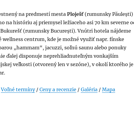
estnený na predmestí mesta
Ploješť
(rumunsky Păulești)
 na históriu aj priemysel ležiaceho asi 70 km severne o
Bukurešť (rumunsky București). Vnútri hotela nájdeme
 wellness centrum, kde je možné využiť napr. fínske
 parou „hammam“, jacuzzi, soľnú saunu alebo ponuky
nie ďalej disponuje neprehliadnuteľným vonkajším
kej veľkosti (otvorený len v sezóne), v okolí ktorého je
ar.
/
Voľné termíny
/
Ceny a recenzie
/
Galéria
/
Mapa