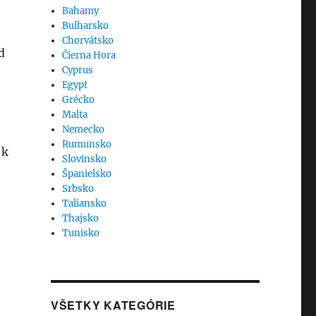
Bahamy
Bulharsko
Chorvátsko
d
Čierna Hora
Cyprus
Egypt
Grécko
Malta
Nemecko
Rumunsko
 k
Slovinsko
Španielsko
Srbsko
Taliansko
Thajsko
Tunisko
VŠETKY KATEGÓRIE