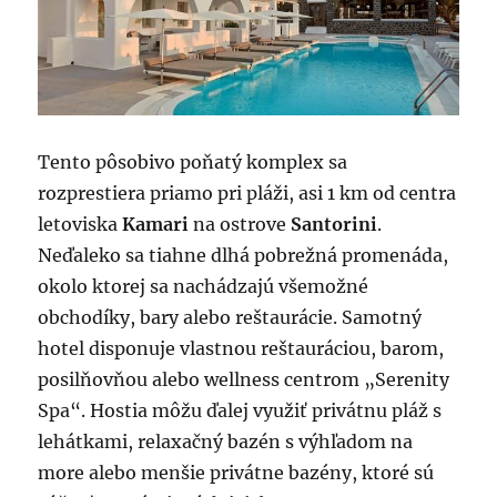
Tento pôsobivo poňatý komplex sa
rozprestiera priamo pri pláži, asi 1 km od centra
letoviska
Kamari
na ostrove
Santorini
.
Neďaleko sa tiahne dlhá pobrežná promenáda,
okolo ktorej sa nachádzajú všemožné
obchodíky, bary alebo reštaurácie. Samotný
hotel disponuje vlastnou reštauráciou, barom,
posilňovňou alebo wellness centrom „Serenity
Spa“. Hostia môžu ďalej využiť privátnu pláž s
lehátkami, relaxačný bazén s výhľadom na
more alebo menšie privátne bazény, ktoré sú