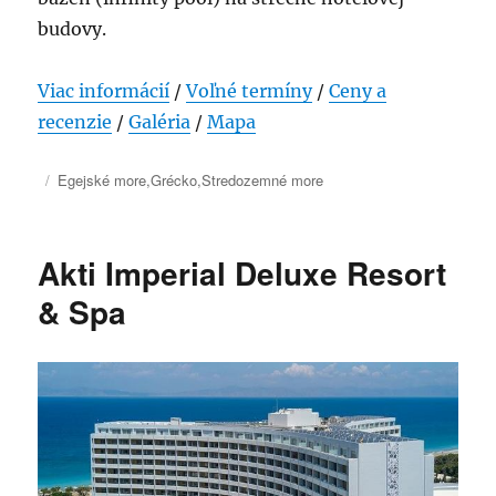
budovy.
Viac informácií
/
Voľné termíny
/
Ceny a
recenzie
/
Galéria
/
Mapa
Publikované
Kategórie
Egejské more
,
Grécko
,
Stredozemné more
Akti Imperial Deluxe Resort
& Spa