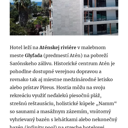
Hotel leží na
Aténskej riviére
v malebnom
meste
Glyfada
(predmestí Atén) na pobreží
Sarónskeho zálivu. Historické centrum Atén je
pohodlne dostupné verejnou dopravou a
rovnako tak aj miestne medzinárodné letisko
alebo prístav Pireus. Hostia môžu na svoju
rekreáciu využiť neďalekú piesočnú pláž,
strešnú reštauráciu, holistické kúpele „Namm“
so saunami a masážnym zázemím, vnútorný
vyhrievaný bazén s lehátkami alebo nekonečný
bazén (infinity pool) na streche hotelovej