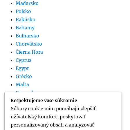
Maďarsko
Poľsko
Rakúsko
Bahamy
Bulharsko
Chorvátsko
Čierna Hora
Cyprus
Egypt
Grécko
Malta
Nemecko
Rešpektujeme vaše súkromie
Rumunsko
Súbory cookie nám pomáhajú zlepšiť
Slovinsko
užívateľský komfort, poskytovať
Španielsko
personalizovaný obsah a analyzovať
Srbsko