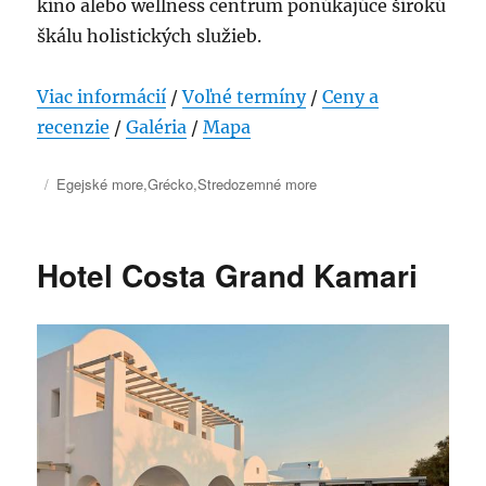
kino alebo wellness centrum ponúkajúce širokú
škálu holistických služieb.
Viac informácií
/
Voľné termíny
/
Ceny a
recenzie
/
Galéria
/
Mapa
Publikované
Kategórie
Egejské more
,
Grécko
,
Stredozemné more
Hotel Costa Grand Kamari