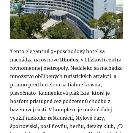
Tento elegantný 9-poschodový hotel sa
nachádza na ostrove
Rhodos
, v blízkosti centra
rovnomennej metropoly. Neďaleko sa nachádza
množstvo obľúbených turistických atrakcií, a
priamo pred hotelom sa tiahne krásna,
piesočnato-kamienková pláž Ixie, ktorá je
hosťom prístupná cez podzemnú chodbu z
bazénovej časti. V komplexe je možné ďalej
využiť niekoľko reštaurácií, štýlové bary,
športoviská, posilňovňu, herňu, detský klub, 7D