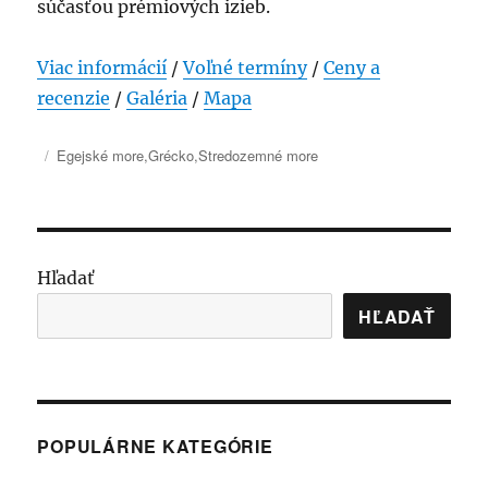
súčasťou prémiových izieb.
Viac informácií
/
Voľné termíny
/
Ceny a
recenzie
/
Galéria
/
Mapa
Publikované
Kategórie
Egejské more
,
Grécko
,
Stredozemné more
Hľadať
HĽADAŤ
POPULÁRNE KATEGÓRIE