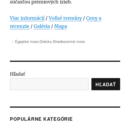
súčasťou prémiových izieb.
Viac informácií
/
Voľné termíny
/
Ceny a
recenzie
/
Galéria
/
Mapa
Publikované
Kategórie
Egejské more
,
Grécko
,
Stredozemné more
Hľadať
HĽADAŤ
POPULÁRNE KATEGÓRIE