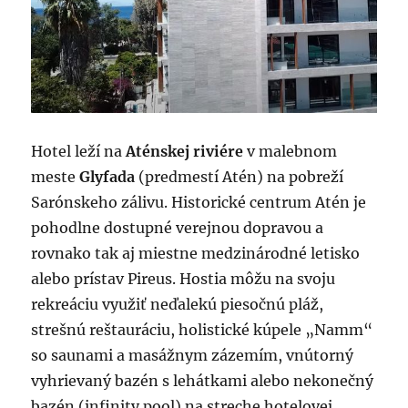
Hotel leží na
Aténskej riviére
v malebnom
meste
Glyfada
(predmestí Atén) na pobreží
Sarónskeho zálivu. Historické centrum Atén je
pohodlne dostupné verejnou dopravou a
rovnako tak aj miestne medzinárodné letisko
alebo prístav Pireus. Hostia môžu na svoju
rekreáciu využiť neďalekú piesočnú pláž,
strešnú reštauráciu, holistické kúpele „Namm“
so saunami a masážnym zázemím, vnútorný
vyhrievaný bazén s lehátkami alebo nekonečný
bazén (infinity pool) na streche hotelovej