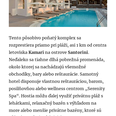
Tento pôsobivo poňatý komplex sa
rozprestiera priamo pri pláži, asi 1 km od centra
letoviska
Kamari
na ostrove
Santorini
.
Neďaleko sa tiahne dlhá pobrežná promenáda,
okolo ktorej sa nachádzajú všemožné
obchodíky, bary alebo reštaurácie. Samotný
hotel disponuje vlastnou reštauráciou, barom,
posilňovňou alebo wellness centrom „Serenity
Spa“. Hostia môžu ďalej využiť privátnu pláž s
lehátkami, relaxačný bazén s výhľadom na
more alebo menšie privátne bazény, ktoré sú