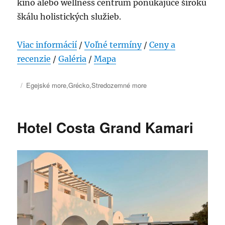
kino alebo wellness centrum ponúkajúce širokú
škálu holistických služieb.
Viac informácií
/
Voľné termíny
/
Ceny a
recenzie
/
Galéria
/
Mapa
Publikované
Kategórie
Egejské more
,
Grécko
,
Stredozemné more
Hotel Costa Grand Kamari