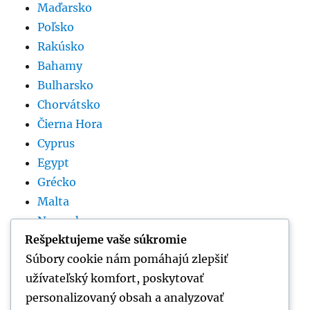
Maďarsko
Poľsko
Rakúsko
Bahamy
Bulharsko
Chorvátsko
Čierna Hora
Cyprus
Egypt
Grécko
Malta
Nemecko
Rešpektujeme vaše súkromie
Rumunsko
Súbory cookie nám pomáhajú zlepšiť
Slovinsko
užívateľský komfort, poskytovať
Španielsko
personalizovaný obsah a analyzovať
Srbsko