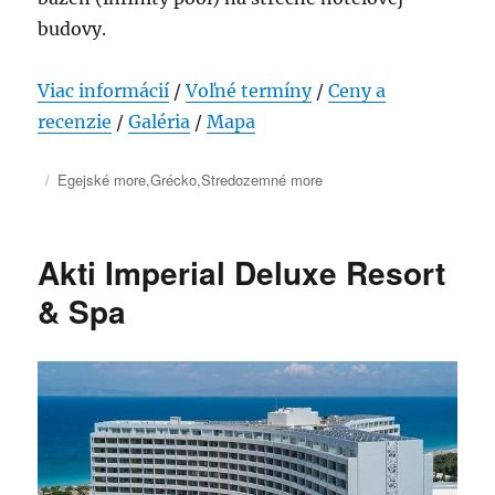
budovy.
Viac informácií
/
Voľné termíny
/
Ceny a
recenzie
/
Galéria
/
Mapa
Publikované
Kategórie
Egejské more
,
Grécko
,
Stredozemné more
Akti Imperial Deluxe Resort
& Spa