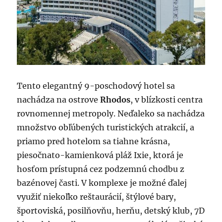
Tento elegantný 9-poschodový hotel sa
nachádza na ostrove
Rhodos
, v blízkosti centra
rovnomennej metropoly. Neďaleko sa nachádza
množstvo obľúbených turistických atrakcií, a
priamo pred hotelom sa tiahne krásna,
piesočnato-kamienková pláž Ixie, ktorá je
hosťom prístupná cez podzemnú chodbu z
bazénovej časti. V komplexe je možné ďalej
využiť niekoľko reštaurácií, štýlové bary,
športoviská, posilňovňu, herňu, detský klub, 7D