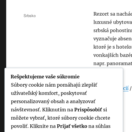
Publikované
Rezort sa nachá
Kategórie
Srbsko
luxusné ubytovan
srbská pohostinn
vyznačuje absen
ktoré je s hote
vonkajších bazé
napr. panoramat
tepidárium.
Rešpektujeme vaše súkromie
Súbory cookie nám pomáhajú zlepšiť
Viac informácií
užívateľský komfort, poskytovať
personalizovaný obsah a analyzovať
návštevnosť. Kliknutím na
Prispôsobiť
si
môžete vybrať, ktoré súbory cookie chcete
povoliť. Kliknite na
Prijať všetko
na súhlas