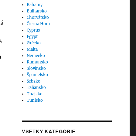
Bahamy
Bulharsko
Chorvátsko
ná
Čierna Hora
Cyprus
Egypt
,
Grécko
Malta
Nemecko
i
Rumunsko
Slovinsko
Španielsko
Srbsko
Taliansko
Thajsko
Tunisko
VŠETKY KATEGÓRIE