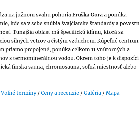
dza na južnom svahu pohoria
Fruška Gora
a ponúka
ie, kde sa v sebe snúbia švajčiarske štandardy a povest
osť. Tunajšia oblasť má špecifickú klímu, ktorá sa
ciou silných vetrov a čistým vzduchom. Kúpeľné centrum
lom priamo prepojené, ponúka celkom 11 vnútorných a
nov s termominerálnou vodou. Okrem toho je k dispozíci
ická fínska sauna, chromosauna, soľná miestnosť alebo
/
Voľné termíny
/
Ceny a recenzie
/
Galéria
/
Mapa