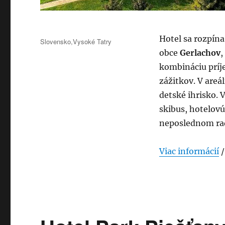
Publikované
Hotel sa rozpína
Kategórie
Slovensko
,
Vysoké Tatry
obce
Gerlachov
,
kombináciu príj
zážitkov. V areál
detské ihrisko. 
skibus, hotelovú
neposlednom rad
Viac informácií