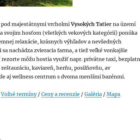
 ​​pod majestátnymi vrcholmi
Vysokých Tatier
na území
 a svojim hosťom (všetkých vekových kategórií) ponúka
emnej relaxácie, krásnych výhľadov a nevšedných
i sa nachádza zvieracia farma, a tiež veľké vonkajšie
V rezorte môžu hostia využiť napr. privátne taxi, bezplat
 reštauráciu, kaviareň, herňu, posilňovňu, av
e aj wellness centrum s dvoma menšími bazénmi.
/
Voľné termíny
/
Ceny a recenzie
/
Galéria
/
Mapa