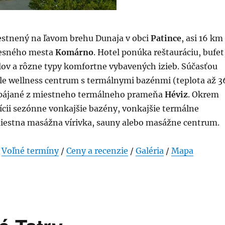
stnený na ľavom brehu Dunaja v obci
Patince
, asi 16 km
resného mesta
Komárno
. Hotel ponúka reštauráciu, bufet
lov a rôzne typy komfortne vybavených izieb. Súčasťou
hle wellness centrum s termálnymi bazénmi (teplota až 3
napájané z miestneho termálneho prameňa
Héviz
. Okrem
ícii sezónne vonkajšie bazény, vonkajšie termálne
miestna masážna vírivka, sauny alebo masážne centrum.
/
Voľné termíny
/
Ceny a recenzie
/
Galéria
/
Mapa