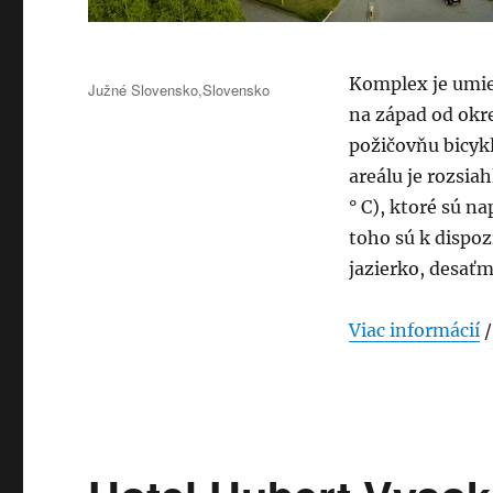
Publikované
Komplex je umie
Kategórie
Južné Slovensko
,
Slovensko
na západ od ok
požičovňu bicyk
areálu je rozsia
° C), ktoré sú 
toho sú k dispoz
jazierko, desať
Viac informácií