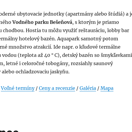
derné ubytovacie jednotky (apartmány alebo štúdiá) a j
eného
Vodného parku Bešeňová
, s ktorým je priamo
 chodbou. Hostia tu môžu využiť reštauráciu, lobby bar
termálny hotelový bazén. Aquapark samotný potom
né množstvo atrakcií. Ide napr. o kľudové termálne
 vodou (teplota až 40 ° C), detský bazén so šmykľavkami
m, letné i celoročné tobogány, rozsiahly saunový
 alebo ochladzovaciu jaskyňu.
/
Voľné termíny
/
Ceny a recenzie
/
Galéria
/
Mapa