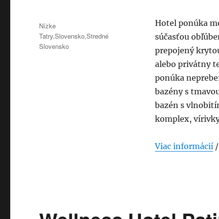
Publikované
Hotel ponúka mo
Kategórie
Nízke
Tatry
,
Slovensko
,
Stredné
súčasťou obľúb
Slovensko
prepojený krytou
alebo privátny 
ponúka nepreber
bazény s tmavou
bazén s vlnobití
komplex, vírivky
Viac informácií