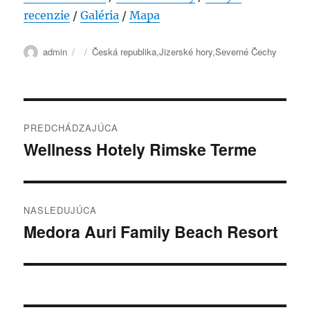
recenzie
/
Galéria
/
Mapa
Autor
Publikované
Kategórie
admin
Česká republika
,
Jizerské hory
,
Severné Čechy
Navigácia
PREDCHÁDZAJÚCA
v
Wellness Hotely Rimske Terme
Predchádzajúci
článok:
článku
NASLEDUJÚCA
Medora Auri Family Beach Resort
Ďalší
článok: