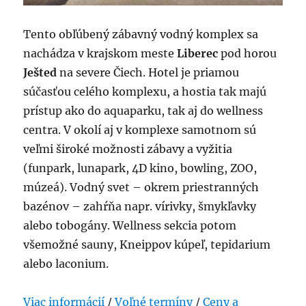
Tento obľúbený zábavný vodný komplex sa
nachádza v krajskom meste
Liberec
pod horou
Ješted
na severe Čiech. Hotel je priamou
súčasťou celého komplexu, a hostia tak majú
prístup ako do aquaparku, tak aj do wellness
centra. V okolí aj v komplexe samotnom sú
veľmi široké možnosti zábavy a vyžitia
(funpark, lunapark, 4D kino, bowling, ZOO,
múzeá). Vodný svet – okrem priestranných
bazénov – zahŕňa napr. vírivky, šmykľavky
alebo tobogány. Wellness sekcia potom
všemožné sauny, Kneippov kúpeľ, tepidarium
alebo laconium.
Viac informácií
/
Voľné termíny
/
Ceny a