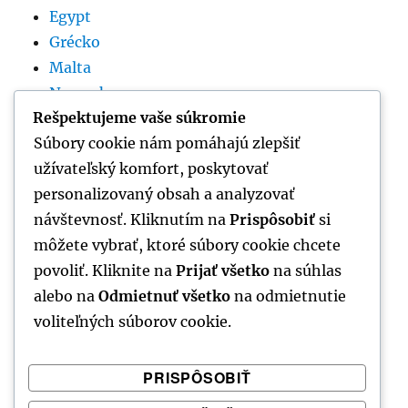
Egypt
Grécko
Malta
Nemecko
Rešpektujeme vaše súkromie
Rumunsko
Súbory cookie nám pomáhajú zlepšiť
Slovinsko
užívateľský komfort, poskytovať
Španielsko
personalizovaný obsah a analyzovať
Srbsko
návštevnosť. Kliknutím na
Prispôsobiť
si
Taliansko
môžete vybrať, ktoré súbory cookie chcete
Thajsko
povoliť. Kliknite na
Prijať všetko
na súhlas
Tunisko
alebo na
Odmietnuť všetko
na odmietnutie
voliteľných súborov cookie.
VŠETKY KATEGÓRIE
PRISPÔSOBIŤ