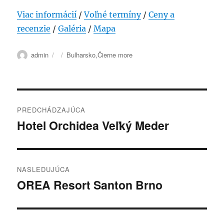
Viac informácií
/
Voľné termíny
/
Ceny a
recenzie
/
Galéria
/
Mapa
Autor
Publikované
Kategórie
admin
Bulharsko
,
Čierne more
Navigácia
PREDCHÁDZAJÚCA
v
Hotel Orchidea Veľký Meder
Predchádzajúci
článok:
článku
NASLEDUJÚCA
OREA Resort Santon Brno
Ďalší
článok: