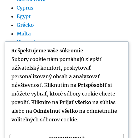
Cyprus
Egypt
Grécko
Malta
Nemecko
Rešpektujeme vaše súkromie
Rumunsko
Súbory cookie nám pomáhajú zlepšiť
Slovinsko
užívateľský komfort, poskytovať
Španielsko
personalizovaný obsah a analyzovať
Srbsko
návštevnosť. Kliknutím na
Prispôsobiť
si
Taliansko
môžete vybrať, ktoré súbory cookie chcete
Thajsko
povoliť. Kliknite na
Prijať všetko
na súhlas
Tunisko
alebo na
Odmietnuť všetko
na odmietnutie
voliteľných súborov cookie.
VŠETKY KATEGÓRIE