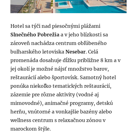
Hotel sa týči nad piesočnými plážami
Slnečného Pobrežia
a v jeho blízkosti sa
zároveň nachádza centrum obľúbeného
bulharského letoviska
Nesebar
. Celá
promenáda dosahuje dĺžku približne 8 km a v
jej okolí je možné nájsť množstvo barov,
reštaurácií alebo športovísk. Samotný hotel
ponúka niekoľko tematických reštaurácií,
zázemie pre rôzne aktivity (vodné aj
mimovodné), animačné programy, detskú
herňu, vnútorné a vonkajšie bazény alebo
wellness centrum s relaxačnou zónou v
marockom štýle.