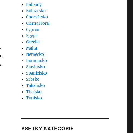
Bahamy
Bulharsko
Chorvátsko
Čierna Hora
Cyprus
Egypt
Grécko
.
Malta
Nemecko
én
Rumunsko
y.
Slovinsko
Španielsko
Srbsko
Taliansko
Thajsko
Tunisko
VŠETKY KATEGÓRIE