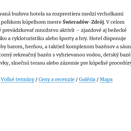
vaná budova hotela sa rozprestiera medzi vrcholkami
 poľskom kúpeľnom meste
Świeradów-Zdrój
. V celom
é prevádzkovať množstvo aktivít – zjazdové aj bežecké
iku a cykloturistiku alebo športy a hry. Hotel disponuje
obby barom, herňou, a taktiež komplexom bazénov a sáun
orný rekreačný bazén s vyhrievanou vodou, detský baz
rivky, slnečnú terasu alebo zázemie pre kúpeľné procedúr
/
Voľné termíny
/
Ceny a recenzie
/
Galéria
/
Mapa