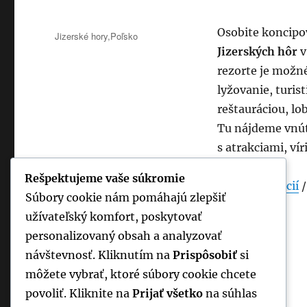
Publikované
Osobite koncipo
Kategórie
Jizerské hory
,
Poľsko
Jizerských hôr
v
rezorte je možn
lyžovanie, turist
reštauráciou, l
Tu nájdeme vnút
s atrakciami, ví
Rešpektujeme vaše súkromie
Viac informácií
Súbory cookie nám pomáhajú zlepšiť
užívateľský komfort, poskytovať
personalizovaný obsah a analyzovať
návštevnosť. Kliknutím na
Prispôsobiť
si
môžete vybrať, ktoré súbory cookie chcete
povoliť. Kliknite na
Prijať všetko
na súhlas