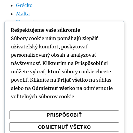
Grécko
Malta
Nemecko
Rešpektujeme vaše súkromie
Rumunsko
Súbory cookie nám pomáhajú zlepšiť
Slovinsko
užívateľský komfort, poskytovať
Španielsko
personalizovaný obsah a analyzovať
Srbsko
návštevnosť. Kliknutím na
Prispôsobiť
si
Taliansko
môžete vybrať, ktoré súbory cookie chcete
Thajsko
povoliť. Kliknite na
Prijať všetko
na súhlas
Tunisko
alebo na
Odmietnuť všetko
na odmietnutie
voliteľných súborov cookie.
VŠETKY KATEGÓRIE
PRISPÔSOBIŤ
ODMIETNUŤ VŠETKO
Všetky