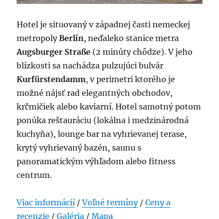
Hotel je situovaný v západnej časti nemeckej
metropoly
Berlín
, neďaleko stanice metra
Augsburger Straße
(2 minúty chôdze). V jeho
blízkosti sa nachádza pulzujúci bulvár
Kurfürstendamm
, v perimetri ktorého je
možné nájsť rad elegantných obchodov,
krčmičiek alebo kaviarní. Hotel samotný potom
ponúka reštauráciu (lokálna i medzinárodná
kuchyňa), lounge bar na vyhrievanej terase,
krytý vyhrievaný bazén, saunu s
panoramatickým výhľadom alebo fitness
centrum.
Viac informácií
/
Voľné termíny
/
Ceny a
recenzie
/
Galéria
/
Mapa