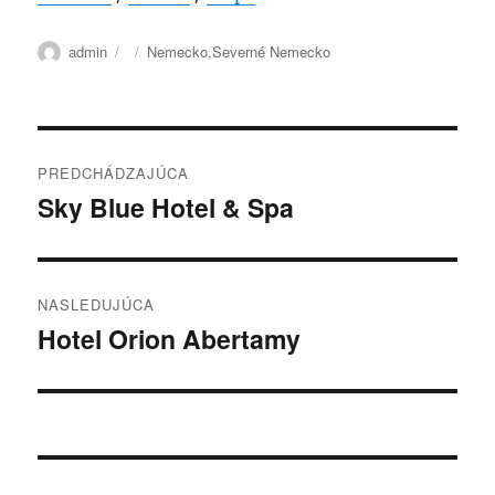
Autor
Publikované
Kategórie
admin
Nemecko
,
Severné Nemecko
Navigácia
PREDCHÁDZAJÚCA
v
Sky Blue Hotel & Spa
Predchádzajúci
článok:
článku
NASLEDUJÚCA
Hotel Orion Abertamy
Ďalší
článok: