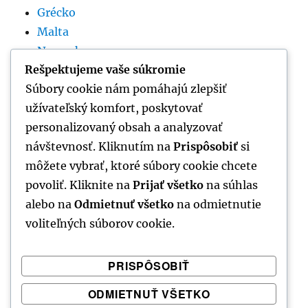
Grécko
Malta
Nemecko
Rešpektujeme vaše súkromie
Rumunsko
Súbory cookie nám pomáhajú zlepšiť
Slovinsko
užívateľský komfort, poskytovať
Španielsko
personalizovaný obsah a analyzovať
Srbsko
návštevnosť. Kliknutím na
Prispôsobiť
si
Taliansko
môžete vybrať, ktoré súbory cookie chcete
Thajsko
povoliť. Kliknite na
Prijať všetko
na súhlas
Tunisko
alebo na
Odmietnuť všetko
na odmietnutie
voliteľných súborov cookie.
VŠETKY KATEGÓRIE
PRISPÔSOBIŤ
ODMIETNUŤ VŠETKO
Všetky