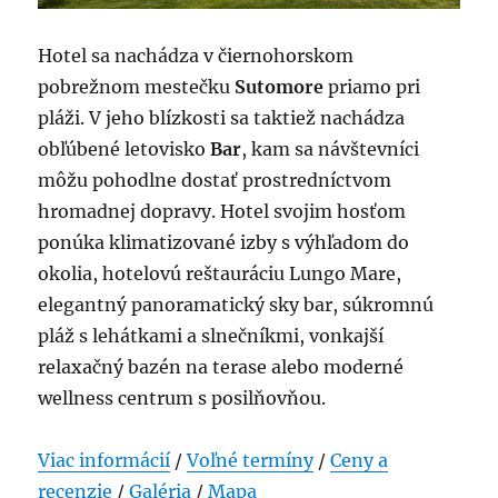
Hotel sa nachádza v čiernohorskom
pobrežnom mestečku
Sutomore
priamo pri
pláži. V jeho blízkosti sa taktiež nachádza
obľúbené letovisko
Bar
, kam sa návštevníci
môžu pohodlne dostať prostredníctvom
hromadnej dopravy. Hotel svojim hosťom
ponúka klimatizované izby s výhľadom do
okolia, hotelovú reštauráciu Lungo Mare,
elegantný panoramatický sky bar, súkromnú
pláž s lehátkami a slnečníkmi, vonkajší
relaxačný bazén na terase alebo moderné
wellness centrum s posilňovňou.
Viac informácií
/
Voľné termíny
/
Ceny a
recenzie
/
Galéria
/
Mapa