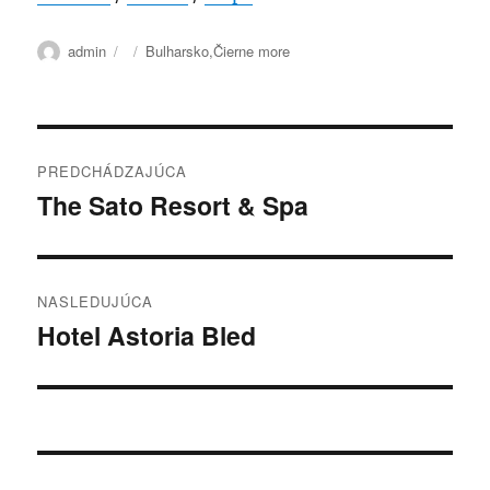
Autor
Publikované
Kategórie
admin
Bulharsko
,
Čierne more
Navigácia
PREDCHÁDZAJÚCA
v
The Sato Resort & Spa
Predchádzajúci
článok:
článku
NASLEDUJÚCA
Hotel Astoria Bled
Ďalší
článok: