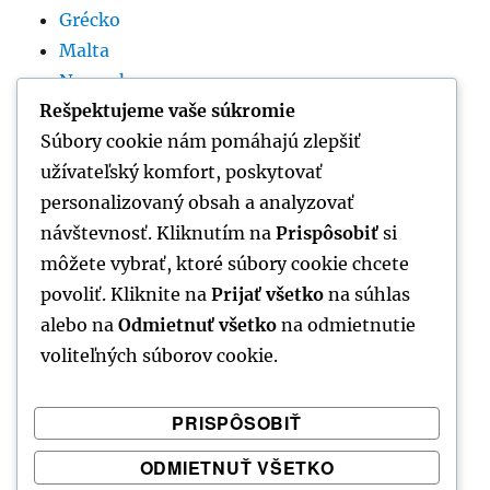
Grécko
Malta
Nemecko
Rešpektujeme vaše súkromie
Rumunsko
Súbory cookie nám pomáhajú zlepšiť
Slovinsko
užívateľský komfort, poskytovať
Španielsko
personalizovaný obsah a analyzovať
Srbsko
návštevnosť. Kliknutím na
Prispôsobiť
si
Taliansko
môžete vybrať, ktoré súbory cookie chcete
Thajsko
povoliť. Kliknite na
Prijať všetko
na súhlas
Tunisko
alebo na
Odmietnuť všetko
na odmietnutie
voliteľných súborov cookie.
VŠETKY KATEGÓRIE
PRISPÔSOBIŤ
ODMIETNUŤ VŠETKO
Všetky