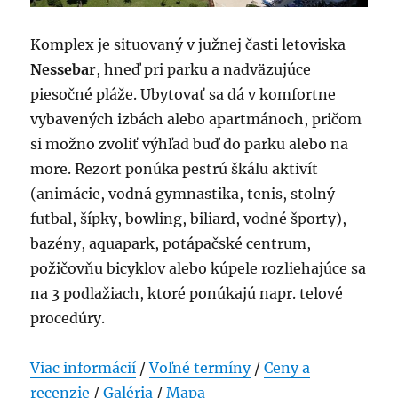
Komplex je situovaný v južnej časti letoviska
Nessebar
, hneď pri parku a nadväzujúce
piesočné pláže. Ubytovať sa dá v komfortne
vybavených izbách alebo apartmánoch, pričom
si možno zvoliť výhľad buď do parku alebo na
more. Rezort ponúka pestrú škálu aktivít
(animácie, vodná gymnastika, tenis, stolný
futbal, šípky, bowling, biliard, vodné športy),
bazény, aquapark, potápačské centrum,
požičovňu bicyklov alebo kúpele rozliehajúce sa
na 3 podlažiach, ktoré ponúkajú napr. telové
procedúry.
Viac informácií
/
Voľné termíny
/
Ceny a
recenzie
/
Galéria
/
Mapa